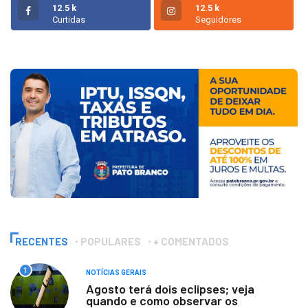
12.5 k
12.5 k
Curtidas
Seguidores
RECENTES
POPULARES
+ COMENTADOS
1
NOTÍCIAS GERAIS
Agosto terá dois eclipses; veja
quando e como observar os