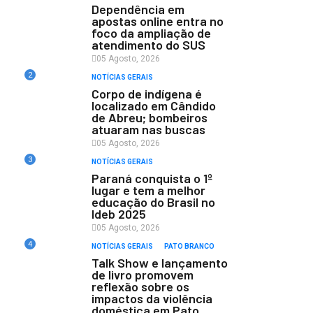
Dependência em
apostas online entra no
foco da ampliação de
atendimento do SUS
05 Agosto, 2026
2
NOTÍCIAS GERAIS
Corpo de indígena é
localizado em Cândido
de Abreu; bombeiros
atuaram nas buscas
05 Agosto, 2026
3
NOTÍCIAS GERAIS
Paraná conquista o 1º
lugar e tem a melhor
educação do Brasil no
Ideb 2025
05 Agosto, 2026
4
NOTÍCIAS GERAIS
PATO BRANCO
Talk Show e lançamento
de livro promovem
reflexão sobre os
impactos da violência
doméstica em Pato