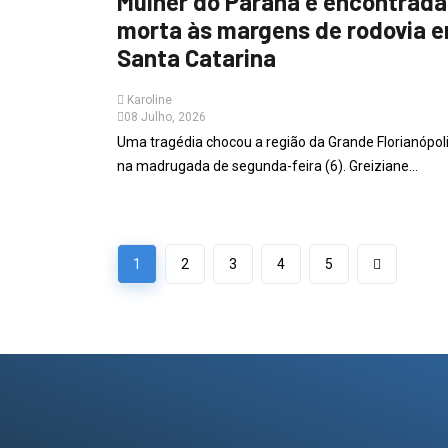
Mulher do Paraná é encontrada
morta às margens de rodovia 
Santa Catarina
Karoline
08 Julho, 2026
Uma tragédia chocou a região da Grande Florianópol
na madrugada de segunda-feira (6). Greiziane...
1
2
3
4
5