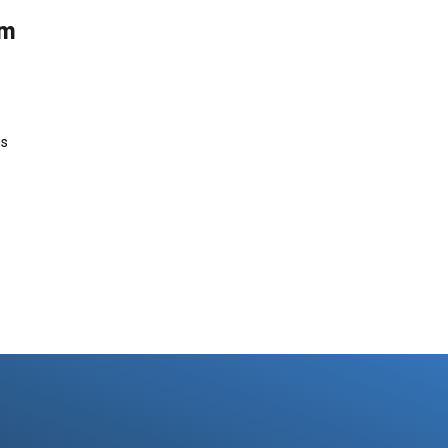
em
is