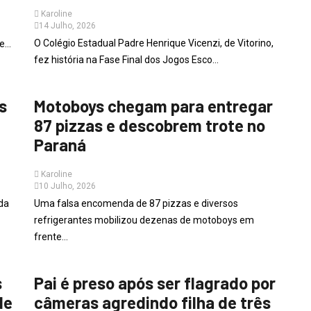
Karoline
14 Julho, 2026
O Colégio Estadual Padre Henrique Vicenzi, de Vitorino,
...
fez história na Fase Final dos Jogos Esco...
PARANÁ
s
Motoboys chegam para entregar
87 pizzas e descobrem trote no
Paraná
Karoline
10 Julho, 2026
da
Uma falsa encomenda de 87 pizzas e diversos
refrigerantes mobilizou dezenas de motoboys em
frente...
PARANÁ
s
Pai é preso após ser flagrado por
de
câmeras agredindo filha de três