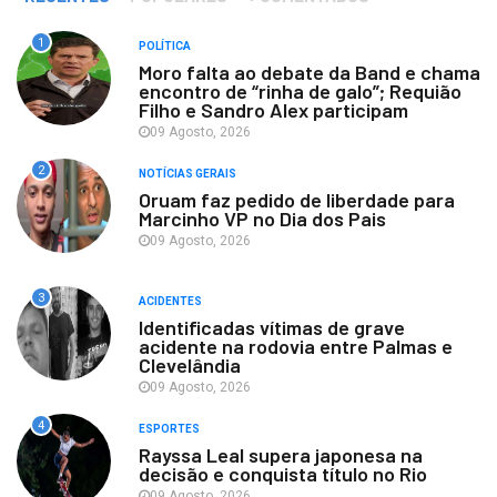
1
POLÍTICA
Moro falta ao debate da Band e chama
encontro de “rinha de galo”; Requião
Filho e Sandro Alex participam
09 Agosto, 2026
2
NOTÍCIAS GERAIS
Oruam faz pedido de liberdade para
Marcinho VP no Dia dos Pais
09 Agosto, 2026
3
ACIDENTES
Identificadas vítimas de grave
acidente na rodovia entre Palmas e
Clevelândia
09 Agosto, 2026
4
ESPORTES
Rayssa Leal supera japonesa na
decisão e conquista título no Rio
09 Agosto, 2026