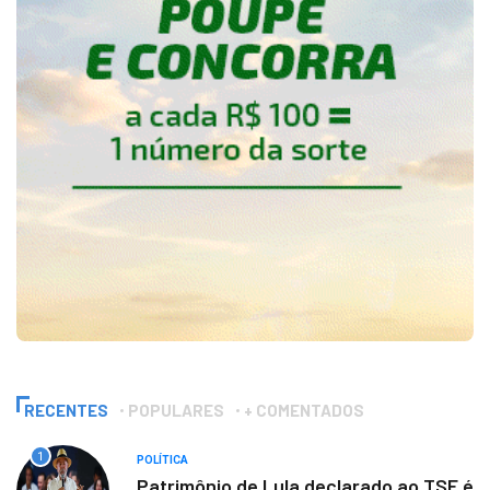
RECENTES
POPULARES
+ COMENTADOS
1
POLÍTICA
Patrimônio de Lula declarado ao TSE é