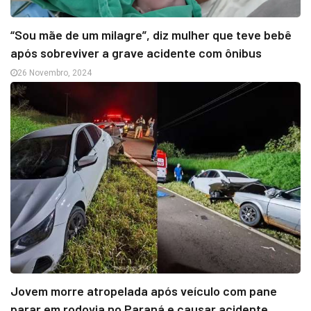
“Sou mãe de um milagre”, diz mulher que teve bebê
após sobreviver a grave acidente com ônibus
26 Novembro, 2024
Jovem morre atropelada após veículo com pane
parar em rodovia no Paraná e causar acidente