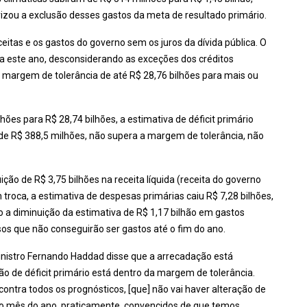
izou a exclusão desses gastos da meta de resultado primário.
ceitas e os gastos do governo sem os juros da dívida pública. O
ra este ano, desconsiderando as exceções dos créditos
 margem de tolerância de até R$ 28,76 bilhões para mais ou
hões para R$ 28,74 bilhões, a estimativa de déficit primário
 de R$ 388,5 milhões, não supera a margem de tolerância, não
ão de R$ 3,75 bilhões na receita líquida (receita do governo
troca, a estimativa de despesas primárias caiu R$ 7,28 bilhões,
 a diminuição da estimativa de R$ 1,17 bilhão em gastos
rsos que não conseguirão ser gastos até o fim do ano.
ministro Fernando Haddad disse que a arrecadação está
o de déficit primário está dentro da margem de tolerância.
ntra todos os prognósticos, [que] não vai haver alteração de
mo mês do ano, praticamente, convencidos de que temos