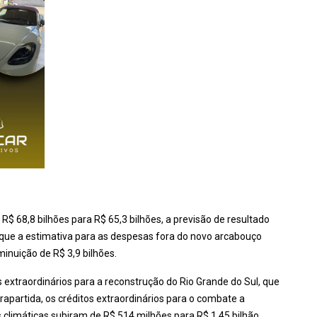
e R$ 68,8 bilhões para R$ 65,3 bilhões, a previsão de resultado
rque a estimativa para as despesas fora do novo arcabouço
iminuição de R$ 3,9 bilhões.
s extraordinários para a reconstrução do Rio Grande do Sul, que
trapartida, os créditos extraordinários para o combate a
climáticas subiram de R$ 514 milhões para R$ 1,45 bilhão,