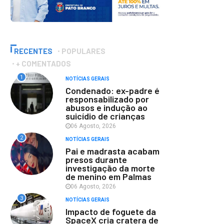
RECENTES
POPULARES
+ COMENTADOS
1
NOTÍCIAS GERAIS
Condenado: ex-padre é
responsabilizado por
abusos e indução ao
suicídio de crianças
06 Agosto, 2026
2
NOTÍCIAS GERAIS
Pai e madrasta acabam
presos durante
investigação da morte
de menino em Palmas
06 Agosto, 2026
3
NOTÍCIAS GERAIS
Impacto de foguete da
SpaceX cria cratera de