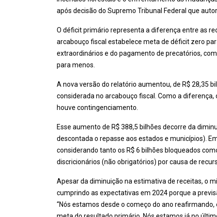
após decisão do Supremo Tribunal Federal que autor
O déficit primário representa a diferença entre as re
arcabouço fiscal estabelece meta de déficit zero pa
extraordinários e do pagamento de precatórios, com
para menos.
A nova versão do relatório aumentou, de R$ 28,35 bil
considerada no arcabouço fiscal. Como a diferença,
houve contingenciamento.
Esse aumento de R$ 388,5 bilhões decorre da diminuiç
descontada o repasse aos estados e municípios). Em 
considerando tanto os R$ 6 bilhões bloqueados como
discricionários (não obrigatórios) por causa de recu
Apesar da diminuição na estimativa de receitas, o 
cumprindo as expectativas em 2024 porque a previsã
“Nós estamos desde o começo do ano reafirmando, co
meta do resultado primário. Nós estamos já no últi