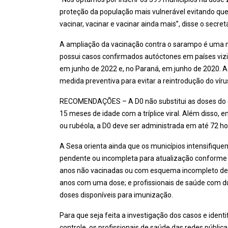
proteção da população mais vulnerável evitando que
vacinar, vacinar e vacinar ainda mais”, disse o secre
A ampliação da vacinação contra o sarampo é uma m
possui casos confirmados autóctones em países vizin
em junho de 2022 e, no Paraná, em junho de 2020. 
medida preventiva para evitar a reintrodução do víru
RECOMENDAÇÕES – A D0 não substitui as doses do ca
15 meses de idade com a tríplice viral. Além disso
ou rubéola, a D0 deve ser administrada em até 72 ho
A Sesa orienta ainda que os municípios intensifiq
pendente ou incompleta para atualização conforme o
anos não vacinadas ou com esquema incompleto dev
anos com uma dose; e profissionais de saúde com d
doses disponíveis para imunização.
Para que seja feita a investigação dos casos e iden
controle, os profissionais de saúde das redes públic