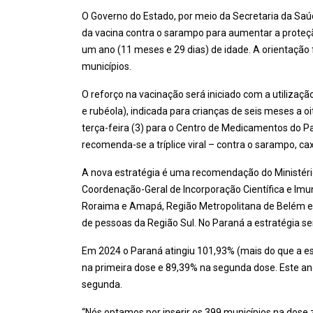
O Governo do Estado, por meio da Secretaria da Saúd
da vacina contra o sarampo para aumentar a proteç
um ano (11 meses e 29 dias) de idade. A orientação 
municípios.
O reforço na vacinação será iniciado com a utilizaçã
e rubéola), indicada para crianças de seis meses a o
terça-feira (3) para o Centro de Medicamentos do 
recomenda-se a tríplice viral – contra o sarampo, c
A nova estratégia é uma recomendação do Ministéri
Coordenação-Geral de Incorporação Científica e Im
Roraima e Amapá, Região Metropolitana de Belém e d
de pessoas da Região Sul. No Paraná a estratégia se
Em 2024 o Paraná atingiu 101,93% (mais do que a esti
na primeira dose e 89,39% na segunda dose. Este an
segunda.
“Nós optamos por inserir os 399 municípios na dose 