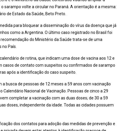
 o sarampo volte a circular no Paraná. A orientação é a mesma:
tário de Estado da Saúde, Beto Preto.
edida para bloquear a disseminação do vírus da doença que já
hos como a Argentina. O último caso registrado no Brasil foi
A recomendação do Ministério da Saúde trata-se de uma
s no País.
lendário de rotina, que indicam uma dose de vacina aos 12 e
, em casos de contato com suspeitos ou confirmados de sarampo
ras após a identificação do caso suspeito.
uem a busca de pessoas de 12 meses a 59 anos com vacinação
 Calendário Nacional de Vacinação. Pessoas de cinco a 29
em completar a vacinação com as duas doses; de 30 a 59
uas doses, independente da idade. Todas as cidades possuem
tificação dos contatos para adoção das medidas de prevenção e
a e privada devem estar atentos à identificação precoce de