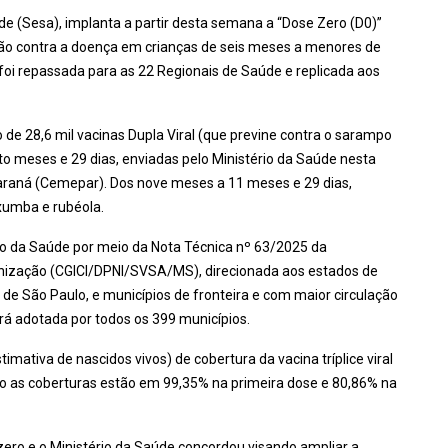
e (Sesa), implanta a partir desta semana a “Dose Zero (D0)”
ão contra a doença em crianças de seis meses a menores de
foi repassada para as 22 Regionais de Saúde e replicada aos
o de 28,6 mil vacinas Dupla Viral (que previne contra o sarampo
ito meses e 29 dias, enviadas pelo Ministério da Saúde nesta
Paraná (Cemepar). Dos nove meses a 11 meses e 29 dias,
axumba e rubéola.
o da Saúde por meio da Nota Técnica nº 63/2025 da
unização (CGICI/DPNI/SVSA/MS), direcionada aos estados de
e São Paulo, e municípios de fronteira e com maior circulação
rá adotada por todos os 399 municípios.
mativa de nascidos vivos) de cobertura da vacina tríplice viral
o as coberturas estão em 99,35% na primeira dose e 80,86% na
zero e o Ministério da Saúde concordou visando ampliar a