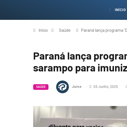
INÍCIO
Início
Saúde
Paraná lança programa 'D
Paraná lança program
sarampo para imuniz
Jaine
03 Junho, 2025
SAÚDE