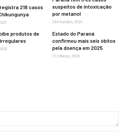
suspeitos de intoxicação
registra 218 casos
por metanol
 Chikungunya
04 Outubro, 2025
2025
oíbe produtos de
Estado do Paraná
irregulares
confirmou mais seis óbitos
pela doença em 2025
 2025
12 Março, 2025