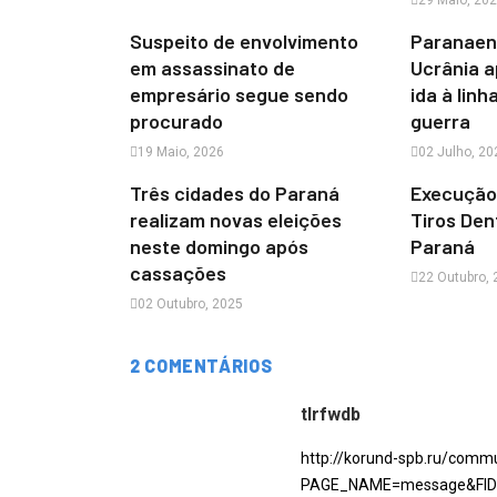
29 Maio, 20
Suspeito de envolvimento
Paranaen
em assassinato de
Ucrânia a
empresário segue sendo
ida à linh
procurado
guerra
19 Maio, 2026
02 Julho, 20
Três cidades do Paraná
Execução
realizam novas eleições
Tiros Den
neste domingo após
Paraná
cassações
22 Outubro,
02 Outubro, 2025
2 COMENTÁRIOS
tlrfwdb
http://korund-spb.ru/comm
PAGE_NAME=message&FID=