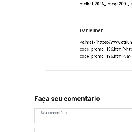
melbet-2026_-mega200-_-
Danielmer
<a href="https://www.atriu
code_promo_196.html">http
code_promo_196.html</a>
Faça seu comentário