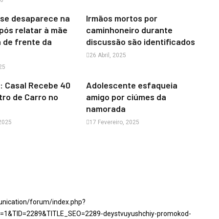
26
se desaparece na
Irmãos mortos por
pós relatar à mãe
caminhoneiro durante
a de frente da
discussão são identificados
26 Abril, 2025
25
: Casal Recebe 40
Adolescente esfaqueia
tro de Carro no
amigo por ciúmes da
namorada
 2025
17 Fevereiro, 2025
unication/forum/index.php?
1&TID=2289&TITLE_SEO=2289-deystvuyushchiy-promokod-