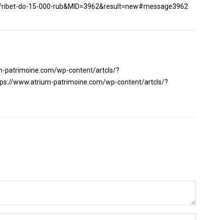
fribet-do-15-000-rub&MID=3962&result=new#message3962
m-patrimoine.com/wp-content/artcls/?
s://www.atrium-patrimoine.com/wp-content/artcls/?