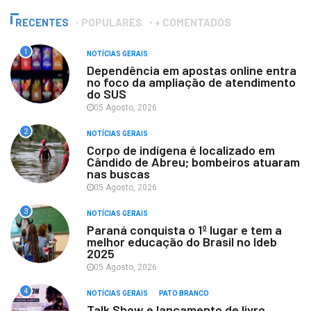
RECENTES
POPULARES
+ COMENTADOS
1
NOTÍCIAS GERAIS
Dependência em apostas online entra
no foco da ampliação de atendimento
do SUS
05 Agosto, 2026
2
NOTÍCIAS GERAIS
Corpo de indígena é localizado em
Cândido de Abreu; bombeiros atuaram
nas buscas
05 Agosto, 2026
3
NOTÍCIAS GERAIS
Paraná conquista o 1º lugar e tem a
melhor educação do Brasil no Ideb
2025
05 Agosto, 2026
4
NOTÍCIAS GERAIS
PATO BRANCO
Talk Show e lançamento de livro