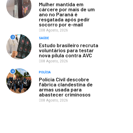
Mulher mantida em
cárcere por mais de um
ano no Paraná é
resgatada após pedir
socorro por e-mail
08 Agosto, 2026
3
SAÚDE
Estudo brasileiro recruta
voluntários para testar
nova pílula contra AVC
08 Agosto, 2026
4
POLÍCIA
Polícia Civil descobre
fábrica clandestina de
armas usada para
abastecer criminosos
08 Agosto, 2026