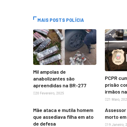
MAIS POSTS POLÍCIA
Mil ampolas de
PCPR cum
anabolizantes são
prisão co
apreendidas na BR-277
irmãos na
20 Fevereiro, 2025
21 Maio, 20
Mãe ataca e mutila homem
Assessor
que assediava filha em ato
morto em 
de defesa
19 Janeiro, 