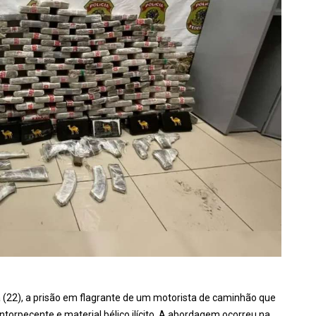
ira (22), a prisão em flagrante de um motorista de caminhão que
torpecente e material bélico ilícito. A abordagem ocorreu na