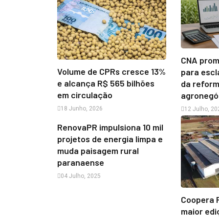
CNA prom
Volume de CPRs cresce 13%
para escl
e alcança R$ 565 bilhões
da reform
em circulação
agronegó
18 Junho, 2026
12 Julho, 20
RenovaPR impulsiona 10 mil
projetos de energia limpa e
muda paisagem rural
paranaense
04 Julho, 2025
Coopera 
maior ed