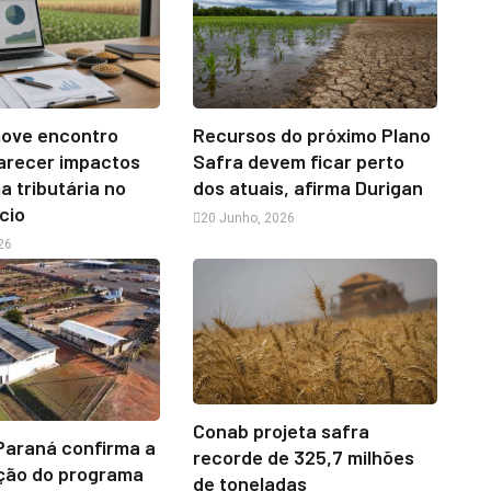
ove encontro
Recursos do próximo Plano
arecer impactos
Safra devem ficar perto
a tributária no
dos atuais, afirma Durigan
cio
20 Junho, 2026
26
Conab projeta safra
Paraná confirma a
recorde de 325,7 milhões
ição do programa
de toneladas