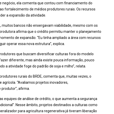
e negócio, ela comenta que contou com financiamento do
ao fortalecimento de médios produtores rurais. Os recursos
nder a expansão da atividade.
, muitos bancos não enxergavam viabilidade, mesmo com os
produtora afirma que o crédito permitiu manter o planejamento
mento de expansão. “Eu tinha ampliado a área com recursos
ir operar essa nova estrutura”, explica.
rodutores que buscam diversificar culturas fora do modelo
fazer diferente, mas ainda existe pouca informação, pouco
do a atividade foge do padrão de soja e milho”, relata.
produtores rurais do BRDE, comenta que, muitas vezes, o
de agrícola. “Avaliamos projetos inovadores,
produtor”, afirma.
as equipes de análise de crédito, o que aumenta a segurança
adicional”. Nesse âmbito, projetos destinados a culturas como
ralizador para agricultura regenerativa já tiveram liberação