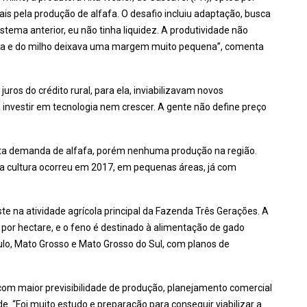
ais pela produção de alfafa. O desafio incluiu adaptação, busca
tema anterior, eu não tinha liquidez. A produtividade não
 soja e do milho deixava uma margem muito pequena”, comenta
juros do crédito rural, para ela, inviabilizavam novos
a investir em tecnologia nem crescer. A gente não define preço
alta demanda de alfafa, porém nenhuma produção na região.
 da cultura ocorreu em 2017, em pequenas áreas, já com
ste na atividade agrícola principal da Fazenda Três Gerações. A
por hectare, e o feno é destinado à alimentação de gado
aulo, Mato Grosso e Mato Grosso do Sul, com planos de
 com maior previsibilidade de produção, planejamento comercial
de. “Foi muito estudo e preparação para conseguir viabilizar a