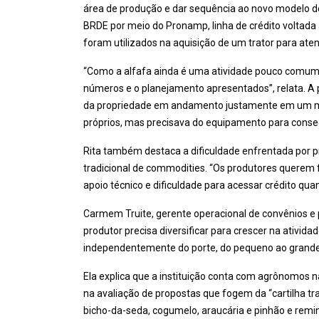
área de produção e dar sequência ao novo modelo d
BRDE por meio do Pronamp, linha de crédito voltada 
foram utilizados na aquisição de um trator para ate
“Como a alfafa ainda é uma atividade pouco comum
números e o planejamento apresentados”, relata. A 
da propriedade em andamento justamente em um mo
próprios, mas precisava do equipamento para consegu
Rita também destaca a dificuldade enfrentada por p
tradicional de commodities. “Os produtores querem 
apoio técnico e dificuldade para acessar crédito quan
Carmem Truite, gerente operacional de convênios e 
produtor precisa diversificar para crescer na ativida
independentemente do porte, do pequeno ao grande 
Ela explica que a instituição conta com agrônomos n
na avaliação de propostas que fogem da “cartilha tr
bicho-da-seda, cogumelo, araucária e pinhão e remine