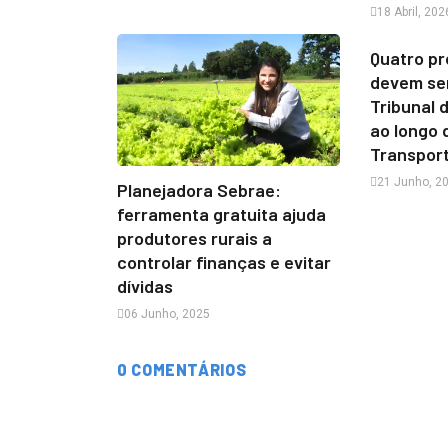
18 Abril, 202
Quatro pr
devem se
Tribunal 
ao longo 
Transpor
21 Junho, 2
Planejadora Sebrae:
ferramenta gratuita ajuda
produtores rurais a
controlar finanças e evitar
dívidas
06 Junho, 2025
0 COMENTÁRIOS