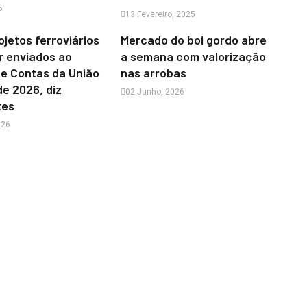
6
13 Fevereiro, 2025
ojetos ferroviários
Mercado do boi gordo abre
r enviados ao
a semana com valorização
de Contas da União
nas arrobas
de 2026, diz
02 Junho, 2026
tes
026