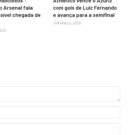
mbiciosos”:
Athletico vence o Azuriz
o Arsenal fala
com gols de Luiz Fernando
sível chegada de
e avança para a semifinal
08 Março, 2025
2026