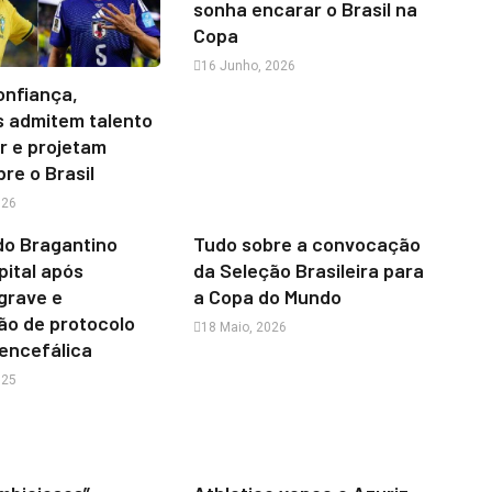
sonha encarar o Brasil na
Copa
16 Junho, 2026
onfiança,
s admitem talento
r e projetam
bre o Brasil
026
do Bragantino
Tudo sobre a convocação
pital após
da Seleção Brasileira para
grave e
a Copa do Mundo
ão de protocolo
18 Maio, 2026
encefálica
025