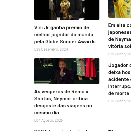
Em alta c
Vini Jr ganha prêmio de
japonese
melhor jogador do mundo
de Neyma
pela Globe Soccer Awards
vitória so
28 Dezembro, 2024
26 Junho, 2
Jogador 
deixa hos
acidente 
interrupç
Às vésperas de Remo x
de morte 
Santos, Neymar critica
10 Junho, 2
desgaste das viagens no
mesmo dia
04 Agosto, 2026