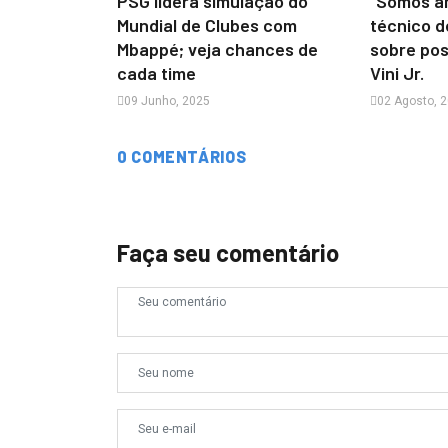
PSG lidera simulação do
“Somos a
Mundial de Clubes com
técnico d
Mbappé; veja chances de
sobre pos
cada time
Vini Jr.
09 Junho, 2025
02 Agosto, 
0 COMENTÁRIOS
Faça seu comentário