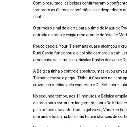
Com o resultado, os belgas confirmaram o confronto
tornaram os últimos coanfitriões a se despedirem d
final.
O primeiro sinal de alerta para o time de Mauricio P
entrada da área e exigiu uma grande defesa de Matt
Pouco depois, Youri Tielemans quase alcançou o c
Rudi Garcia funcionou e o gol não demorou a sair. 
americana se complicou, Nicolas Raskin desviou e D
A Bélgica tinha o controle absoluto, mas levou um s
Tillman desviou e pegou Thibaut Courtois no contra
cruzou na medida pela esquerda e De Ketelaere subi
No segundo tempo, aos 11 minutos, a Bélgica ampli
da área para cortar um lançamento para De Ketelae
pelo próprio atacante. Com o gol vazio, Vanaken fin
que ainda tocou na bola, não houve chances de corte