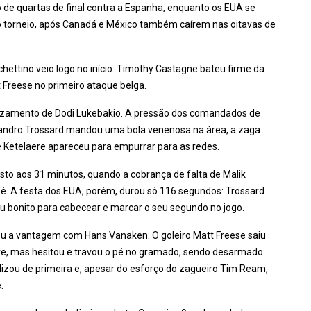
 de quartas de final contra a Espanha, enquanto os EUA se
o torneio, após Canadá e México também caírem nas oitavas de
ochettino veio logo no início: Timothy Castagne bateu firme da
 Freese no primeiro ataque belga.
ruzamento de Dodi Lukebakio. A pressão dos comandados de
Leandro Trossard mandou uma bola venenosa na área, a zaga
e Ketelaere apareceu para empurrar para as redes.
usto aos 31 minutos, quando a cobrança de falta de Malik
pé. A festa dos EUA, porém, durou só 116 segundos: Trossard
u bonito para cabecear e marcar o seu segundo no jogo.
ou a vantagem com Hans Vanaken. O goleiro Matt Freese saiu
re, mas hesitou e travou o pé no gramado, sendo desarmado
alizou de primeira e, apesar do esforço do zagueiro Tim Ream,
.