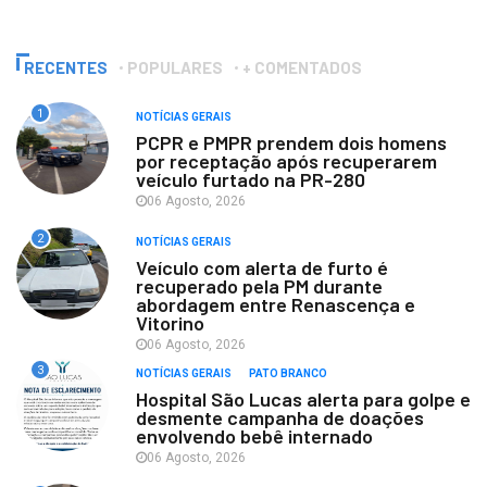
RECENTES
POPULARES
+ COMENTADOS
1
NOTÍCIAS GERAIS
PCPR e PMPR prendem dois homens
por receptação após recuperarem
veículo furtado na PR-280
06 Agosto, 2026
2
NOTÍCIAS GERAIS
Veículo com alerta de furto é
recuperado pela PM durante
abordagem entre Renascença e
Vitorino
06 Agosto, 2026
3
NOTÍCIAS GERAIS
PATO BRANCO
Hospital São Lucas alerta para golpe e
desmente campanha de doações
envolvendo bebê internado
06 Agosto, 2026