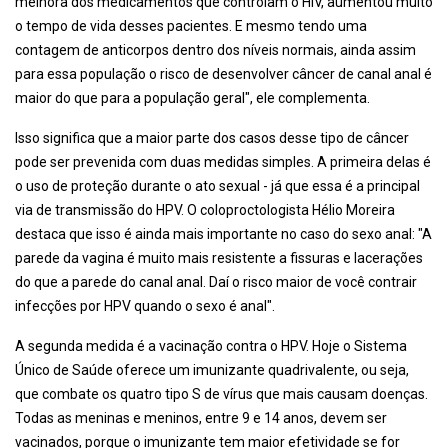
melhora dos medicamentos que controlam o HIV, aumentou muito
o tempo de vida desses pacientes. E mesmo tendo uma
contagem de anticorpos dentro dos níveis normais, ainda assim
para essa população o risco de desenvolver câncer de canal anal é
maior do que para a população geral", ele complementa.
Isso significa que a maior parte dos casos desse tipo de câncer
pode ser prevenida com duas medidas simples. A primeira delas é
o uso de proteção durante o ato sexual - já que essa é a principal
via de transmissão do HPV. O coloproctologista Hélio Moreira
destaca que isso é ainda mais importante no caso do sexo anal: "A
parede da vagina é muito mais resistente a fissuras e lacerações
do que a parede do canal anal. Daí o risco maior de você contrair
infecções por HPV quando o sexo é anal".
A segunda medida é a vacinação contra o HPV. Hoje o Sistema
Único de Saúde oferece um imunizante quadrivalente, ou seja,
que combate os quatro tipo S de vírus que mais causam doenças.
Todas as meninas e meninos, entre 9 e 14 anos, devem ser
vacinados, porque o imunizante tem maior efetividade se for