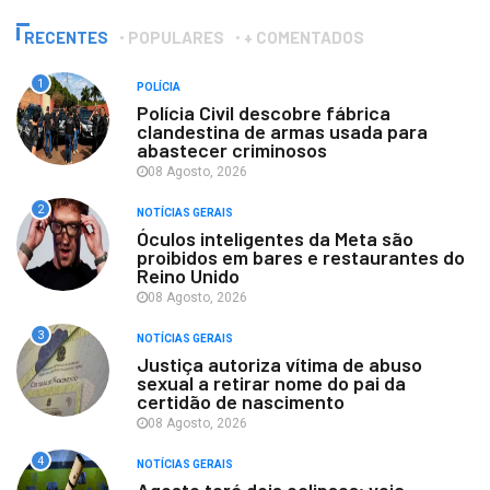
RECENTES
POPULARES
+ COMENTADOS
1
POLÍCIA
Polícia Civil descobre fábrica
clandestina de armas usada para
abastecer criminosos
08 Agosto, 2026
2
NOTÍCIAS GERAIS
Óculos inteligentes da Meta são
proibidos em bares e restaurantes do
Reino Unido
08 Agosto, 2026
3
NOTÍCIAS GERAIS
Justiça autoriza vítima de abuso
sexual a retirar nome do pai da
certidão de nascimento
08 Agosto, 2026
4
NOTÍCIAS GERAIS